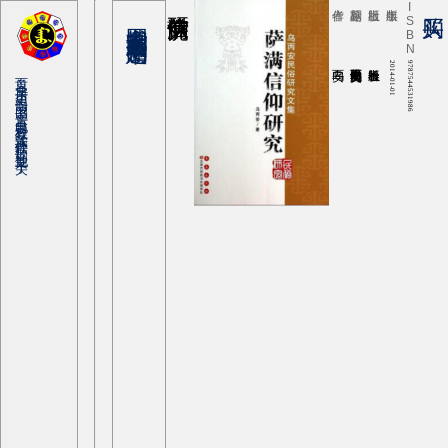
ISBN
2014-01-01
9787544531986