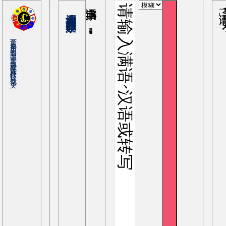
满语字典
ᠠ 
输入满语、罗马转写或中文查询