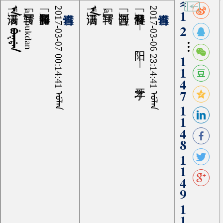
«
ᠠ ᡳ ᠪᡠᡴᡩᠠᠨ
2017-03-07 00:14:41 ᡠᠯᠠᠨ
ᠠ
慢 | 阳 | 字牙
2017-03-06 23:14:41 ᡠᠯᠠᠨ
a I bukdan
a
1
2
...
1147
1148
1149