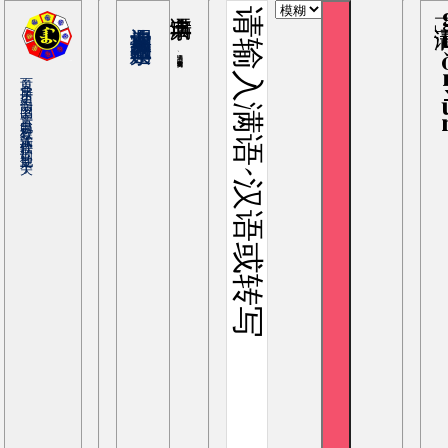
满语字典
guǒ
输入满语、罗马转写或中文查询